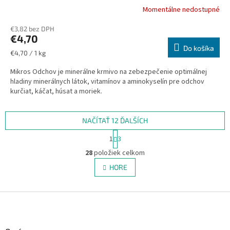
Momentálne nedostupné
€3,82 bez DPH
€4,70
Do košíka
Jednotková
€4,70 / 1 kg
cena:
Mikros Odchov je minerálne krmivo na zebezpečenie optimálnej
hladiny minerálnych látok, vitamínov a aminokyselín pre odchov
kurčiat, káčat, húsat a moriek.
NAČÍTAŤ 12 ĎALŠÍCH
S
1
3
t
O
r
28
položiek celkom
v
á
l
HORE
n
á
k
d
o
v
Z
a
a
c
á
n
i
p
i
e
e