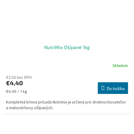
NutriMix Ošípané 1kg
Skladom
€3,58 bez DPH
€4,40
Do košíka
Jednotková
€4,40 / 1 kg
cena:
Kompletná kŕmna prísada Nutrimix je určená pre drobnochovateľov
a maloodchovy ošípaných.