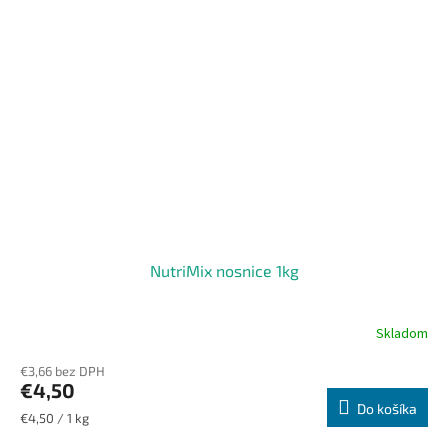
NutriMix nosnice 1kg
Skladom
€3,66 bez DPH
€4,50
Do košíka
Jednotková
€4,50 / 1 kg
cena: