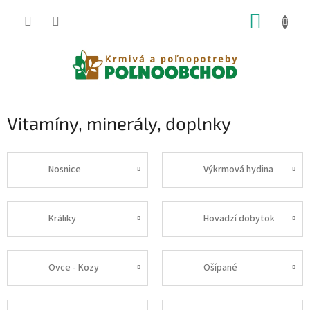
Prejsť
NÁKUP
na
obsah
KOŠÍK
Vitamíny, minerály, doplnky
Nosnice
Výkrmová hydina
Králiky
Hovädzí dobytok
Ovce - Kozy
Ošípané