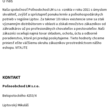
ä
O nás
p
t
r
Naša spoločnosť Poľnoobchod LM s.r.o. vznikla v roku 2011 s úmyslom
i
v
skvalitniť, zvýšiť a sprístupniť ponuku krmív a poľnohospodárskych
e
k
potrieb v regióne Liptov. Za takmer 10 rokov existencie sme sa stali
y
významným distribútorom v oblasti a získali množstvo zákazníkov od
v
záhradkárov až po profesionálnych chovateľov a pestovateľov. Naši
ý
zákazníci oceňujú najmä tovar skladom, ochotu, úctu a odborné
p
poradenstvo, ktoré pri predaji poskytujeme. Tieto hodnoty chceme
i
priniesť ešte väčšiemu okruhu zákazníkov prostredníctvom nášho
s
eshopu. VITAJTE
u
KONTAKT
Poľnoobchod LM s.r.o.
Belopotockého 4253/4
Liptovský Mikuláš