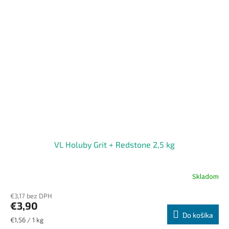
VL Holuby Grit + Redstone 2,5 kg
Skladom
€3,17 bez DPH
€3,90
Do košíka
Jednotková
€1,56 / 1 kg
cena: