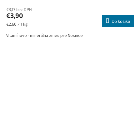
€3,17 bez DPH
€3,90
Do košíka
Jednotková
€2,60 / 1 kg
cena:
Vitamínovo - minerálna zmes pre Nosnice