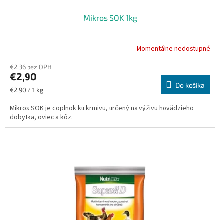
Mikros SOK 1kg
Momentálne nedostupné
€2,36 bez DPH
€2,90
Do košíka
Jednotková
€2,90 / 1 kg
cena:
Mikros SOK je doplnok ku krmivu, určený na výživu hovädzieho
dobytka, oviec a kôz.