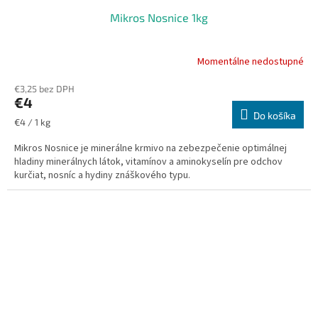
Mikros Nosnice 1kg
Momentálne nedostupné
€3,25 bez DPH
€4
Do košíka
Jednotková
€4 / 1 kg
cena:
Mikros Nosnice je minerálne krmivo na zebezpečenie optimálnej
hladiny minerálnych látok, vitamínov a aminokyselín pre odchov
kurčiat, nosníc a hydiny znáškového typu.