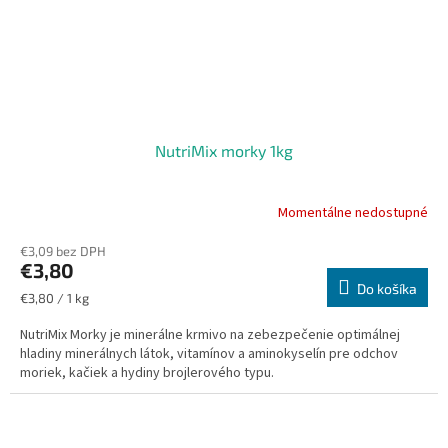
NutriMix morky 1kg
Momentálne nedostupné
€3,09 bez DPH
€3,80
Do košíka
Jednotková
€3,80 / 1 kg
cena:
NutriMix Morky je minerálne krmivo na zebezpečenie optimálnej
hladiny minerálnych látok, vitamínov a aminokyselín pre odchov
moriek, kačiek a hydiny brojlerového typu.