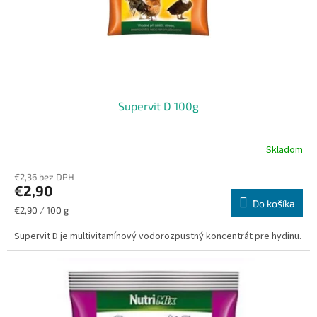
Supervit D 100g
Skladom
€2,36 bez DPH
€2,90
Do košíka
Jednotková
€2,90 / 100 g
cena:
Supervit D je multivitamínový vodorozpustný koncentrát pre hydinu.