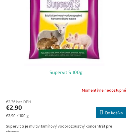
Supervit S 100g
Momentálne nedostupné
€2,36 bez DPH
€2,90
Do košíka
Jednotková
€2,90 / 100 g
cena:
Supervit S je multivitamínový vodorozpustný koncentrát pre
cicavce.