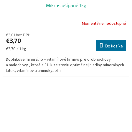
Mikros ošípané 1kg
Momentálne nedostupné
€3,01 bez DPH
€3,70
Do košíka
Jednotková
€3,70 / 1 kg
cena:
Doplnkové minerálno – vitamínové krmivo pre drobnochovy
a malochovy , ktoré slúži k zaisteniu optimálnej hladiny minerálnych
látok, vitamínov a aminokyselín...