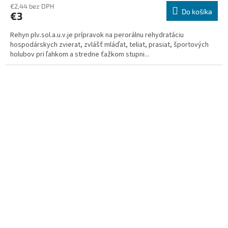
€2,44 bez DPH
Do košíka
€3
Rehyn plv.sol.a.u.v.je prípravok na perorálnu rehydratáciu
hospodárskych zvierat, zvlášť mláďat, teliat, prasiat, športových
holubov pri ľahkom a stredne ťažkom stupni...