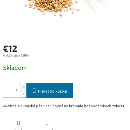
€12
€9,76 bez DPH
Jednotková
Skladom
cena:
Pridať do košíka
Kvalitná slovenská pšenica vhodná na kŕmenie hospodárskych zvierat.