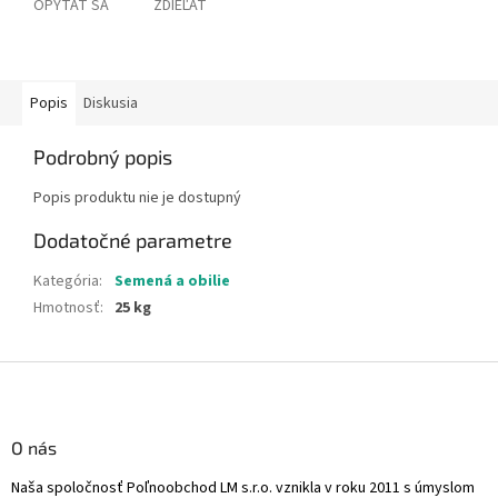
OPÝTAŤ SA
ZDIEĽAŤ
Popis
Diskusia
Podrobný popis
Popis produktu nie je dostupný
Dodatočné parametre
Kategória
:
Semená a obilie
Hmotnosť
:
25 kg
Z
á
p
ä
O nás
t
Naša spoločnosť Poľnoobchod LM s.r.o. vznikla v roku 2011 s úmyslom
i