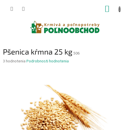
Prejsť
NÁKUP
na
obsah
KOŠÍK
Pšenica kŕmna 25 kg
506
Priemerné
3 hodnotenia
Podrobnosti hodnotenia
hodnotenie
produktu
je
4,7
z
5
hviezdičiek.