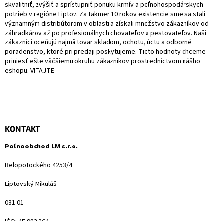
skvalitniť, zvýšiť a sprístupniť ponuku krmív a poľnohospodárskych
e
potrieb v regióne Liptov. Za takmer 10 rokov existencie sme sa stali
významným distribútorom v oblasti a získali množstvo zákazníkov od
záhradkárov až po profesionálnych chovateľov a pestovateľov. Naši
zákazníci oceňujú najmä tovar skladom, ochotu, úctu a odborné
poradenstvo, ktoré pri predaji poskytujeme. Tieto hodnoty chceme
priniesť ešte väčšiemu okruhu zákazníkov prostredníctvom nášho
eshopu. VITAJTE
KONTAKT
Poľnoobchod LM s.r.o.
Belopotockého 4253/4
Liptovský Mikuláš
031 01