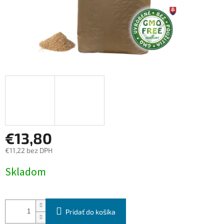
€13,80
€11,22 bez DPH
Jednotková
Skladom
cena:
Pridať do košíka