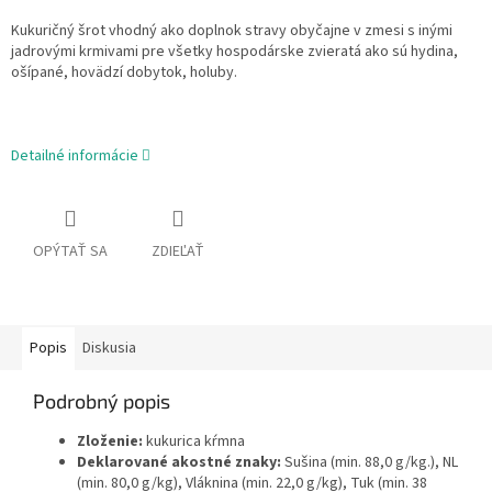
Kukuričný šrot vhodný ako doplnok stravy obyčajne v zmesi s inými
jadrovými krmivami pre všetky hospodárske zvieratá ako sú hydina,
ošípané, hovädzí dobytok, holuby.
Detailné informácie
OPÝTAŤ SA
ZDIEĽAŤ
Popis
Diskusia
Podrobný popis
Zloženie:
kukurica kŕmna
Deklarované akostné znaky:
Sušina (min. 88,0 g/kg.), NL
(min. 80,0 g/kg), Vláknina (min. 22,0 g/kg), Tuk (min. 38