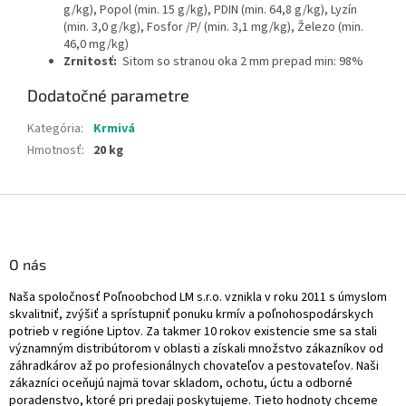
g/kg), Popol (min. 15 g/kg), PDIN (min. 64,8 g/kg), Lyzín
(min. 3,0 g/kg), Fosfor /P/ (min. 3,1 mg/kg), Železo (min.
46,0 mg/kg)
Zrnitosť:
Sitom so stranou oka 2 mm prepad min: 98
%
Dodatočné parametre
Kategória
:
Krmivá
Hmotnosť
:
20 kg
Z
á
p
ä
O nás
t
Naša spoločnosť Poľnoobchod LM s.r.o. vznikla v roku 2011 s úmyslom
i
skvalitniť, zvýšiť a sprístupniť ponuku krmív a poľnohospodárskych
e
potrieb v regióne Liptov. Za takmer 10 rokov existencie sme sa stali
významným distribútorom v oblasti a získali množstvo zákazníkov od
záhradkárov až po profesionálnych chovateľov a pestovateľov. Naši
zákazníci oceňujú najmä tovar skladom, ochotu, úctu a odborné
poradenstvo, ktoré pri predaji poskytujeme. Tieto hodnoty chceme