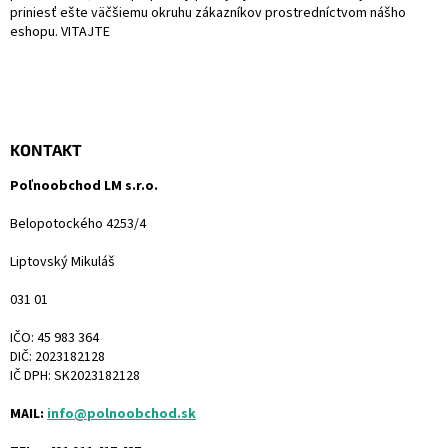
priniesť ešte väčšiemu okruhu zákazníkov prostredníctvom nášho
eshopu. VITAJTE
KONTAKT
Poľnoobchod LM s.r.o.
Belopotockého 4253/4
Liptovský Mikuláš
031 01
IČO: 45 983 364
DIČ: 2023182128
IČ DPH: SK2023182128
MAIL:
info@polnoobchod.sk