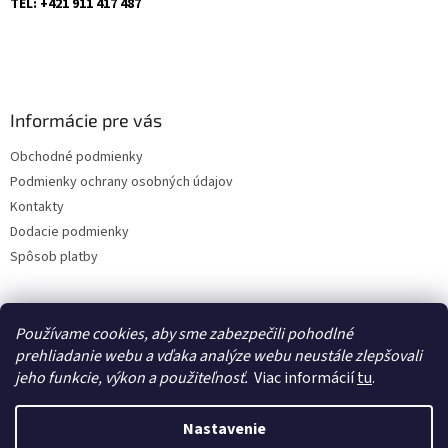
TEL: +421 911 417 487
Informácie pre vás
Obchodné podmienky
Podmienky ochrany osobných údajov
Kontakty
Dodacie podmienky
Spôsob platby
Používame cookies, aby sme zabezpečili pohodlné
O nás
prehliadanie webu a vďaka analýze webu neustále zlepšovali
jeho funkcie, výkon a použiteľnosť.
Viac informácií
tu
.
Nastavenie
Vytvoril Shoptet