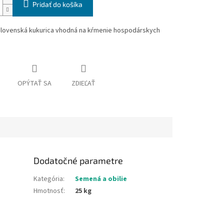
Pridať do košíka
 slovenská kukurica vhodná na kŕmenie hospodárskych
OPÝTAŤ SA
ZDIEĽAŤ
Dodatočné parametre
Kategória
:
Semená a obilie
Hmotnosť
:
25 kg