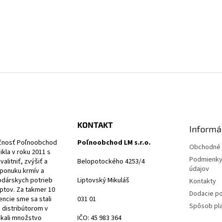
KONTAKT
Informá
čnosť Poľnoobchod
Poľnoobchod LM s.r.o.
Obchodné 
nikla v roku 2011 s
Podmienky
alitniť, zvýšiť a
Belopotockého 4253/4
údajov
 ponuku krmív a
dárskych potrieb
Liptovský Mikuláš
Kontakty
iptov. Za takmer 10
Dodacie p
encie sme sa stali
031 01
Spôsob pl
distribútorom v
ískali množstvo
IČO: 45 983 364