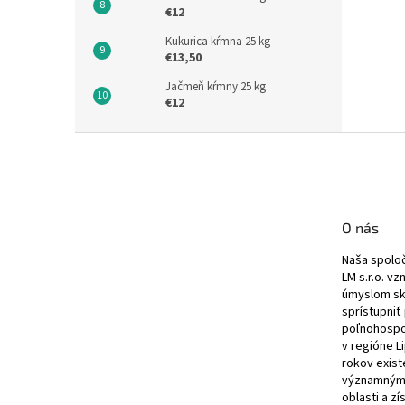
€12
Kukurica kŕmna 25 kg
€13,50
Jačmeň kŕmny 25 kg
€12
Z
á
p
ä
t
O nás
i
e
Naša spolo
LM s.r.o. vz
úmyslom skv
sprístupniť
poľnohospo
v regióne L
rokov exist
významným 
oblasti a z