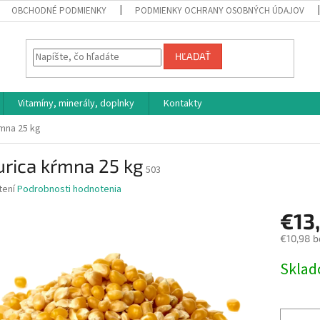
OBCHODNÉ PODMIENKY
PODMIENKY OCHRANY OSOBNÝCH ÚDAJOV
HĽADAŤ
Vitamíny, minerály, doplnky
Kontakty
ŕmna 25 kg
urica kŕmna 25 kg
503
né
tení
Podrobnosti hodnotenia
nie
€13
u
€10,98 b
Jednotk
Skla
cena:
iek.