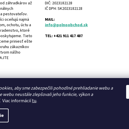
 od záhradkárov až
DIČ: 2023182128
onálnych
IČ DPH: SK2023182128
 a pestovateľov.
íci oceňujú najmä
MAIL:
om, ochotu, úctu a
info@polnoobchod.sk
radenstvo, ktoré
 poskytujeme. Tieto
TEL: +421 911 417 487
ceme priniesť ešte
kruhu zákazníkov
ctvom nášho
TAJTE
okies, aby sme zabezpečili pohodlné prehliadanie webu a
e webu neustále zlepšovali jeho funkcie, výkon a
O nás
.
Viac informácií
tu
.
ie
é.