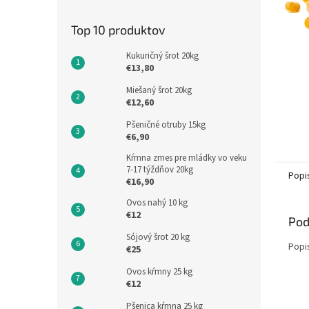
Top 10 produktov
Kukuričný šrot 20kg
€13,80
Miešaný šrot 20kg
€12,60
Pšeničné otruby 15kg
€6,90
Kŕmna zmes pre mládky vo veku
7-17 týždňov 20kg
Popi
€16,90
Ovos nahý 10 kg
€12
Pod
Sójový šrot 20 kg
Popi
€25
Ovos kŕmny 25 kg
€12
Pšenica kŕmna 25 kg