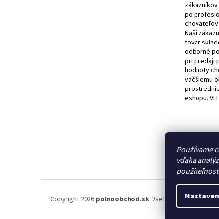
zákazníkov
po profesi
chovateľov
Naši zákazn
tovar sklad
odborné po
pri predaji
hodnoty ch
väčšiemu o
prostrední
eshopu. VI
Používame co
vďaka analýz
použiteľnosť
Nastaven
Copyright 2026
polnoobchod.sk
. Všetky práva vyhraden