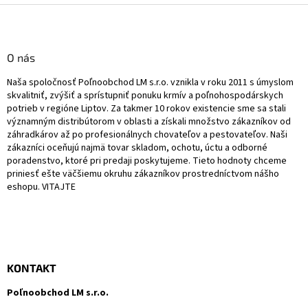
Z
á
p
ä
O nás
t
Naša spoločnosť Poľnoobchod LM s.r.o. vznikla v roku 2011 s úmyslom
i
skvalitniť, zvýšiť a sprístupniť ponuku krmív a poľnohospodárskych
e
potrieb v regióne Liptov. Za takmer 10 rokov existencie sme sa stali
významným distribútorom v oblasti a získali množstvo zákazníkov od
záhradkárov až po profesionálnych chovateľov a pestovateľov. Naši
zákazníci oceňujú najmä tovar skladom, ochotu, úctu a odborné
poradenstvo, ktoré pri predaji poskytujeme. Tieto hodnoty chceme
priniesť ešte väčšiemu okruhu zákazníkov prostredníctvom nášho
eshopu. VITAJTE
KONTAKT
Poľnoobchod LM s.r.o.