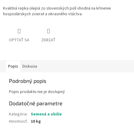
Kvalitná repka olejná zo slovenských polí vhodná na kŕmenie
hospodárskych zvierat a okrasného vtáctva.
OPÝTAŤ SA
ZDIEĽAŤ
Popis
Diskusia
Podrobný popis
Popis produktu nie je dostupný
Dodatočné parametre
Kategória
:
Semená a obilie
Hmotnosť
:
10 kg