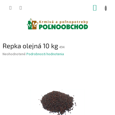
Prejsť
NÁKUP
na
obsah
KOŠÍK
Repka olejná 10 kg
494
Priemerné
Neohodnotené
Podrobnosti hodnotenia
hodnotenie
produktu
je
0,0
z
5
hviezdičiek.