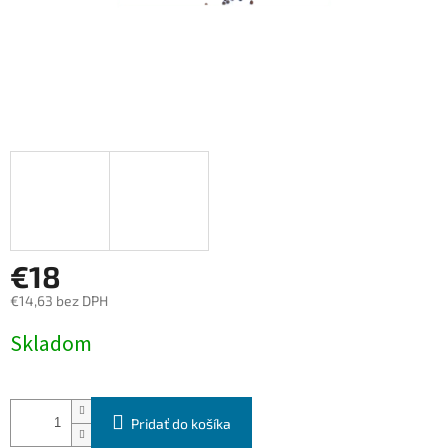
€18
€14,63 bez DPH
Jednotková
Skladom
cena:
Pridať do košíka